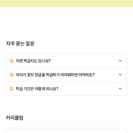
자주 묻는 질문
자주 묻는 질문
지면 학습지도 있나요?
교재 + 놀이 교구 + 낱말 카드 + 읽기 책으로 구성된 지면 중심의 약정
아이가 혼자 한글을 학습하기 어려워하면 어떡하죠?
부담이 없는 [한글깨치기] 제품이 있습니다.
유아 전문 교사의 월 4회 10분 관리 서비스를 제공합니다. 선생님과
학습 기간은 어떻게 되나요?
함께 힘든 학습이 아닌, 재미있는 놀이 수업을 통해 한글을 깨칠 수
있습니다.
예비단계(12주) + 본단계(64주)로 총 78주입니다.
커리큘럼
커리큘럼