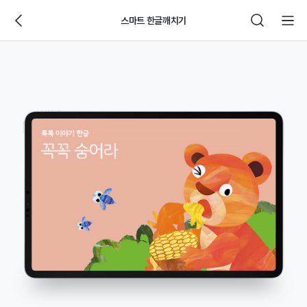
스마트 한글깨치기
웅
진
씽
크
빅
제
품
상
세
페
이
지