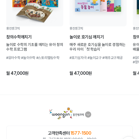
웅진씽크빅
웅진씽크빅
웅진
창의수학깨치기
놀이로 호기심 깨치기
창
놀이로 수학의 기초를 깨치는 유아 창의
매주 새로운 호기심을 놀이로 경험하는
유아
수학 프로그램
우리 아이 `첫 학습지`
배울
#유아수학
#놀이수학
#스토리텔링수학
#호기심자극
#놀이교구
#매주교구제공
#유
#창
월 47,000원
월 47,000원
월 
고객만족센터
1577-1500