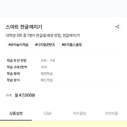
스마트 한글깨치기
대학생 5명 중 1명이 한글을 배운 방법, 한글깨치기!
#유아놀이학습
#디지털콘텐츠
#유아홈스쿨링
학습 추천 연령
3세 ~ 7세
학습 과목/영역
국어
학습 형태
방문학습
학습 방식
패드학습
월 47,000원
가격
상품설명
Q&A
커리큘럼
추천제품
스마트 한글깨치기 | 국어 학습
상품 상세 설명