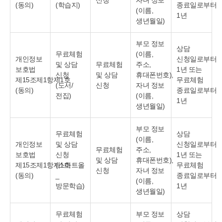
신청
자녀 정보
(동의)
(학습지)
종료일로부터
(이름,
1년
생년월일)
부모 정보
상담
무료체험
(이름,
개인정보
신청일로부터
및 상담
무료체험
주소,
보호법
1년 또는
신청
및 상담
휴대폰번호),
제15조제1항제1호
무료체험
(도서/
신청
자녀 정보
(동의)
종료일로부터
전집)
(이름,
1년
생년월일)
부모 정보
무료체험
상담
(이름,
개인정보
및 상담
신청일로부터
무료체험
주소,
보호법
신청
1년 또는
및 상담
휴대폰번호),
제15조제1항제1호
(스마트올
무료체험
신청
자녀 정보
(동의)
_
종료일로부터
(이름,
방문학습)
1년
생년월일)
무료체험
부모 정보
상담