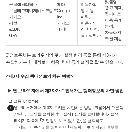
맞춤형
구글애널리틱스,
메타,
이용자의
광고 게재,
구글태그매니저,
자바스크립트
Google
앱 사용
웹사이트
카카오
Inc.,
이력,
이용 통계
픽셀
카카오,
이용자의
분석,
&SDK,
네이버
검색 이력,
자동화된
GFA
광고식별자
추천 제공
3)정보주체는 브라우저의 쿠키 설정 변경 등을 통해 제3자가
수집해가는 행태정보의 허용, 차단 등의 설정을 할 수 있습니다.
<제3자 수집 행태정보의 차단 방법>
▶ 웹 브라우저에서 제3자가 수집해가는 행태정보의 차단 방법
(1) 크롬(Chrome)
웹브라우저에서 제3자 쿠키를 차단하는 방법- 크롬에서 오른쪽
1
상단 ‘⋮’ 표시를 클릭한 후, ｢설정｣ 표시를 클릭합니다.- 설정
페이지 좌측에 ｢개인정보 보호 및 보안｣을 클릭하고,
「서드파티쿠키」를 클릭하여 ｢서드파티 쿠키 차단｣ 여부를