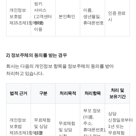
씽키
개인정보
서비스
이름,
인증 완료
보호법
(고객센터
본인확인
생년월일,
시
제15조제1항제4호
쳇봇)
휴대폰번호
이용
2) 정보주체의 동의를 받는 경우
회사는 다음의 개인정보 항목을 정보주체의 동의를 받아
처리하고 있습니다.
처리 및
법적 근거
구분
처리목적
처리항목
보유기간
부모 정보
상담
(이름,
개인정보
무료체험
신청일로부터
무료체험
주소,
보호법
및 상담
1년 또는
및 상담
휴대폰번호),
제15조제1항제1호
신청
무료체험