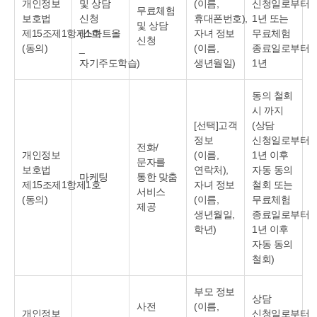
개인정보
및 상담
(이름,
신청일로부터
무료체험
보호법
신청
휴대폰번호),
1년 또는
및 상담
제15조제1항제1호
(스마트올
자녀 정보
무료체험
신청
(동의)
_
(이름,
종료일로부터
자기주도학습)
생년월일)
1년
동의 철회
시 까지
[선택]고객
(상담
정보
신청일로부터
전화/
개인정보
(이름,
1년 이후
문자를
보호법
연락처),
자동 동의
마케팅
통한 맞춤
제15조제1항제1호
자녀 정보
철회 또는
서비스
(동의)
(이름,
무료체험
제공
생년월일,
종료일로부터
학년)
1년 이후
자동 동의
철회)
부모 정보
상담
사전
(이름,
개인정보
신청일로부터