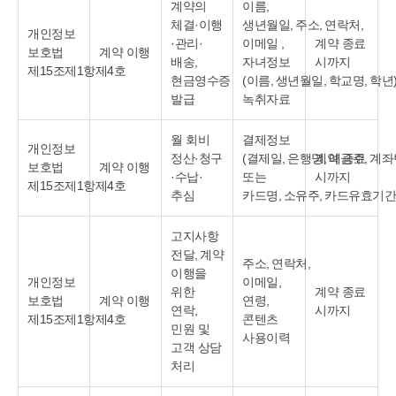
계약의
이름,
체결·이행
생년월일, 주소, 연락처,
개인정보
·관리·
이메일 ,
계약 종료
보호법
계약 이행
배송,
자녀정보
시까지
제15조제1항제4호
현금영수증
(이름, 생년월일, 학교명, 학년)
발급
녹취자료
월 회비
결제정보
개인정보
정산·청구
(결제일, 은행명, 예금주, 계
계약 종료
보호법
계약 이행
·수납·
또는
시까지
제15조제1항제4호
추심
카드명, 소유주, 카드유효기간
고지사항
전달, 계약
주소, 연락처,
이행을
개인정보
이메일,
위한
계약 종료
보호법
계약 이행
연령,
연락,
시까지
제15조제1항제4호
콘텐츠
민원 및
사용이력
고객 상담
처리