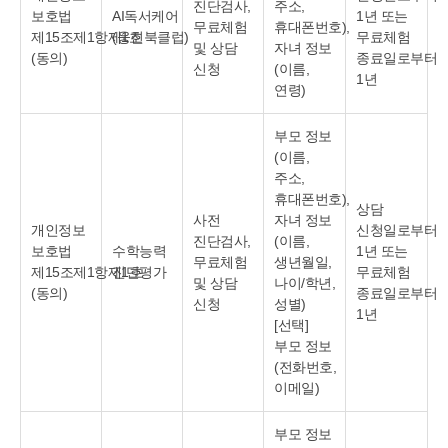
진단검사,
주소,
보호법
AI독서케어
1년 또는
무료체험
휴대폰번호),
제15조제1항제1호
(웅진북클럽)
무료체험
및 상담
자녀 정보
(동의)
종료일로부터
신청
(이름,
1년
연령)
부모 정보
(이름,
주소,
휴대폰번호),
상담
사전
자녀 정보
개인정보
신청일로부터
진단검사,
(이름,
보호법
수학능력
1년 또는
무료체험
생년월일,
제15조제1항제1호
진단평가
무료체험
및 상담
나이/학년,
(동의)
종료일로부터
신청
성별)
1년
[선택]
부모 정보
(전화번호,
이메일)
부모 정보