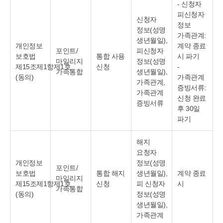
- 신청자
피신청자
신청자
정보
정보(성명
가족관계:
생년월일),
개인정보
계약 종료
포인트/
피신청자
보호법
통합 사용
시 파기
마일리지
정보(성명
제15조제1항제1호
신청
-
가족통합
생년월일),
(동의)
가족관계
가족관계,
증빙서류:
가족관계
신청 완료
증빙서류
후 30일
파기
해지
요청자
개인정보
정보(성명
포인트/
보호법
통합 해지
생년월일),
계약 종료
마일리지
제15조제1항제1호
신청
피 신청자
시
가족통합
(동의)
정보(성명
생년월일),
가족관계