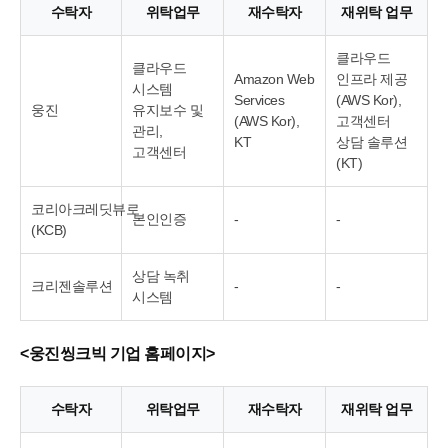
수탁자
위탁업무
재수탁자
재위탁 업무
클라우드
클라우드
Amazon Web
인프라 제공
시스템
Services
(AWS Kor),
웅진
유지보수 및
(AWS Kor),
고객센터
관리,
KT
상담 솔루션
고객센터
(KT)
코리아크레딧뷰로
본인인증
-
-
(KCB)
상담 녹취
크리젠솔루션
-
-
시스템
<웅진씽크빅 기업 홈페이지>
수탁자
위탁업무
재수탁자
재위탁 업무