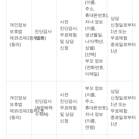
(이름,
주소,
휴대폰번호),
상담
사전
자녀 정보
개인정보
신청일로부터
진단검사,
(이름,
보호법
진단검사
1년 또는
무료체험
생년월일,
제15조제1항제1호
(영어)
무료체험
및 상담
나이/학년,
(동의)
종료일로부터
신청
성별)
1년
[선택]
부모 정보
(전화번호,
이메일)
부모 정보
상담
사전
(이름,
개인정보
신청일로부터
진단검사
진단검사,
주소,
보호법
1년 또는
(AI문해력
무료체험
휴대폰번호),
제15조제1항제1호
무료체험
수학AI)
및 상담
자녀 정보
(동의)
종료일로부터
신청
(이름,
1년
연령)