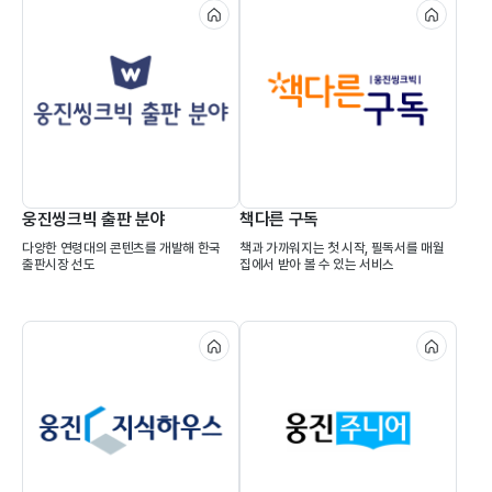
보
적
기
술
력
의
교
웅진씽크빅 출판 분야
책다른 구독
욱
다양한 연령대의 콘텐츠를 개발해 한국
책과 가까워지는 첫 시작, 필독서를 매월
출판시장 선도
집에서 받아 볼 수 있는 서비스
서
비
스,
웅
진
씽
크