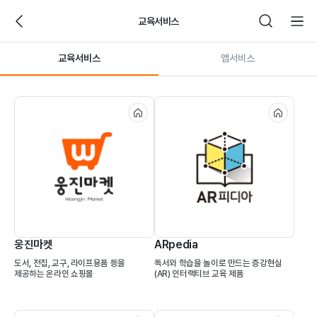
교육서비스
교육서비스
앱서비스
대
한
민
국
에
듀
테
웅진마켓
ARpedia
크
도서, 전집, 교구, 라이프용품 등을
독서와 학습을 놀이로 만드는 증강현실
1
제공하는 온라인 쇼핑몰
(AR) 인터랙티브 교육 제품
위
독