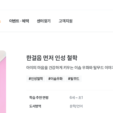
스
이벤트 · 혜택
센터찾기
고객지원
한걸음 먼저 인성 철학
아이의 마음을 건강하게 키우는 이솝 우화와 탈무드 이야
#인성철학
#이솝우화
#탈무드
학습 추천 연령
6세 ~ 초1
도서영역
문학/언어