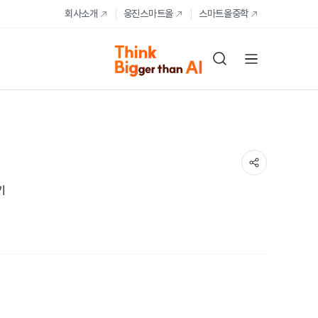
회사소개
웅진스마트올
스마트올중학
기