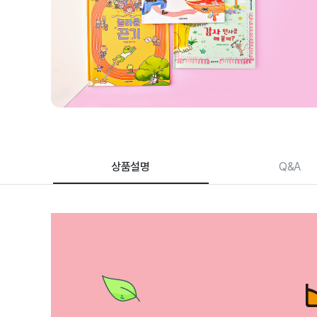
품
상
세
페
이
지
상품설명
Q&A
한걸음 먼저 인성 철학 | 학습
상품 상세 설명