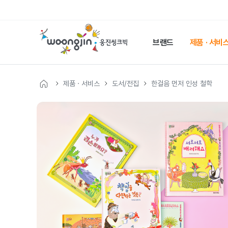
웅
진
브랜드
제품 · 서비
씽
크
빅
제품 · 서비스
도서/전집
한걸음 먼저 인성 철학
메
인
웅
페
이
진
지
씽
크
빅
제