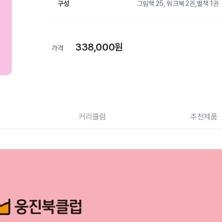
구성
그림책 25, 워크북 2권,별책 1권
338,000원
가격
커리큘럼
추천제품