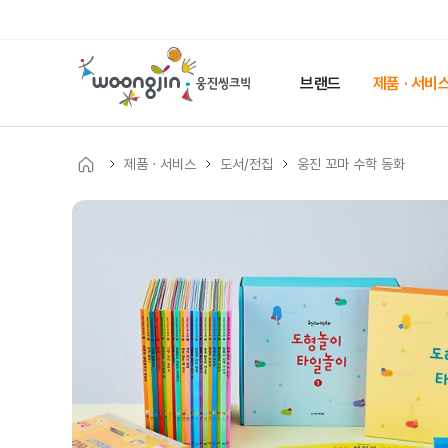
웅
진
브랜드
제품 · 서비
씽
크
빅
제품 · 서비스
도서/전집
웅진 꼬마 수학 동화
메
인
웅
페
이
진
지
씽
크
빅
제