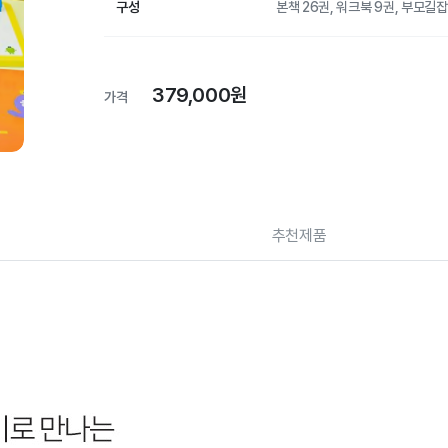
구성
본책 26권, 워크북 9권, 부모길잡
379,000원
가격
추천제품