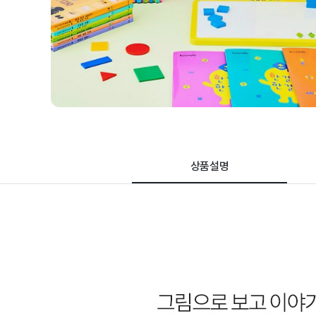
품
상
세
페
이
지
상품설명
웅진 꼬마 수학 동화 | 학습
상품 상세 설명