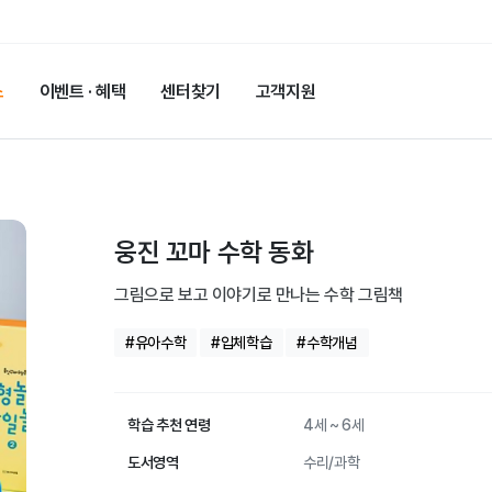
스
이벤트 · 혜택
센터찾기
고객지원
웅진 꼬마 수학 동화
그림으로 보고 이야기로 만나는 수학 그림책
#유아수학
#입체학습
#수학개념
학습 추천 연령
4세 ~ 6세
도서영역
수리/과학