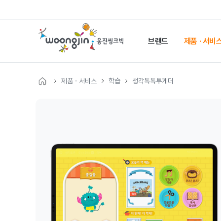
웅
진
브랜드
제품 · 서비
씽
크
빅
제품 · 서비스
학습
생각톡톡투게더
메
인
웅
페
이
진
지
씽
크
빅
제