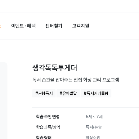
스
이벤트 · 혜택
센터찾기
고객지원
생각톡톡투게더
독서 습관을 잡아주는 전집 화상 관리 프로그램
#균형독서
#유아발달
#독서커리큘럼
학습 추천 연령
5세 ~ 7세
학습 과목/영역
독서/논술
학습 형태
화상수업