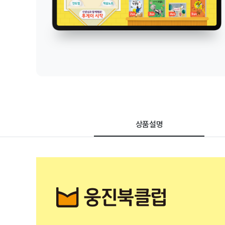
품
상
세
페
이
지
상품설명
생각톡톡투게더 | 독서/논술 학습
상품 상세 설명