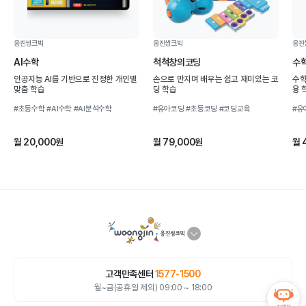
웅진씽크빅
웅진씽크빅
웅진
AI수학
척척창의코딩
수
인공지능 AI를 기반으로 진정한 개인별
손으로 만지며 배우는 쉽고 재미있는 코
수학
맞춤 학습
딩 학습
용 
#초등수학
#AI수학
#AI분석수학
#유아코딩
#초등코딩
#코딩교육
#유
월 20,000원
월 79,000원
월 
고객만족센터
1577-1500
월~금(공휴일 제외) 09:00 ~ 18:00