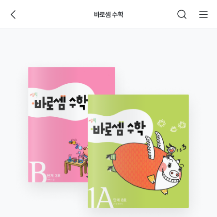
바로셈 수학
웅
진
씽
크
빅
제
품
상
세
페
이
지