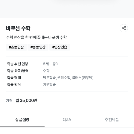
바로셈 수학
수학 연산을 한 번에 끝내는 바로셈 수학
#초등연산
#중등연산
#연산연습
학습 추천 연령
5세 ~ 중3
학습 과목/영역
수학
학습 형태
방문학습, 센터수업, 클래스(공부방)
학습 방식
지면학습
월 35,000원
가격
상품설명
Q&A
추천제품