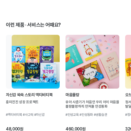
이런 제품 · 서비스는 어때요?
자신감 쑥쑥 스토리 액티비티북
마음몰랑
오
흥미진진 성장 프로젝트
유아 사춘기가 처음인 우리 아이 마음을
정서
몰랑몰랑하게 만져줄 인성동화
발달
#액티비티북
#사고력
#자신감
#인성교육
#인성동화
#생활습관
#정
48,000원
460,000원
32