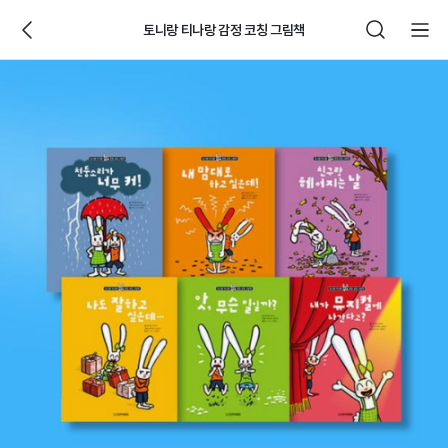
토니랑 티나랑 감정 코칭 그림책
웅
진
씽
크
빅
제
품
상
세
페
이
지