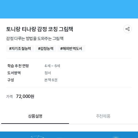
토니랑 티나랑 감정 코칭 그림책
감정 다루는 방법을 도와주는 그림책
#자기조절능력
#감정능력
#해외번역도서
학습 추천 연령
4세 ~ 6세
도서영역
정서
구성
본책 6권
72,000원
가격
상품설명
추천제품
토니랑 티나랑 감정 코칭 그림책 | 학습
상품 상세 설명