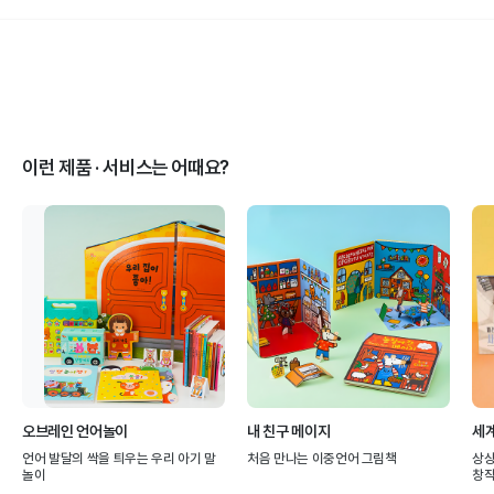
이런 제품 · 서비스는 어때요?
오브레인 언어놀이
내 친구 메이지
세
언어 발달의 싹을 틔우는 우리 아기 말
처음 만나는 이중언어 그림책
상상
놀이
창작