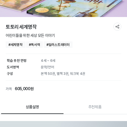
토토리세계명작
어린이들을 위한 세상 모든 이야기
#세계명작
#독서력
#일러스트레이터
학습 추천 연령
4세 ~ 6세
도서영역
문학/언어
구성
본책 50권, 별책 3권, 워크북 4권
605,000원
가격
상품설명
추천제품
토토리세계명작 | 학습
상품 상세 설명