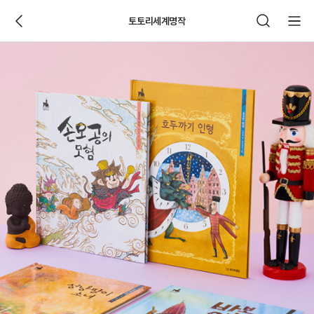
토토리세계명작
웅
진
씽
크
빅
제
품
상
세
페
이
지