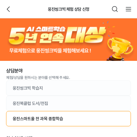
웅진씽크빅 체험 상담 신청
상담분야
체험/상담을 원하시는 분야를 선택해 주세요.
웅진씽크빅
학습지
웅진북클럽
도서/전집
웅진스마트올
전 과목 종합학습